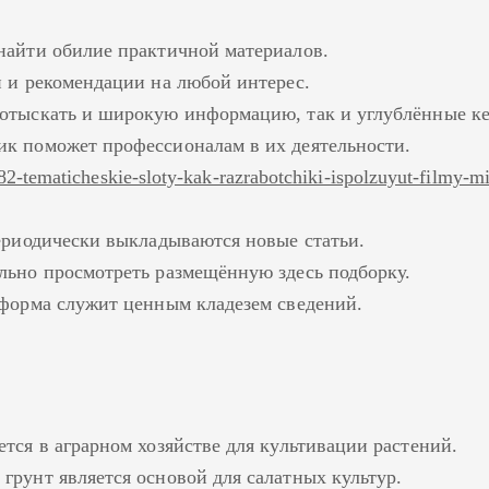
найти обилие практичной материалов.
и и рекомендации на любой интерес.
отыскать и широкую информацию, так и углублённые к
к поможет профессионалам в их деятельности.
/882-tematicheskie-sloty-kak-razrabotchiki-ispolzuyut-filmy-m
периодически выкладываются новые статьи.
льно просмотреть размещённую здесь подборку.
тформа служит ценным кладезем сведений.
тся в аграрном хозяйстве для культивации растений.
грунт является основой для салатных культур.