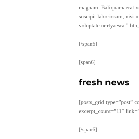
magnam. Baliquamaerat vo
suscipit laboriosam, nisi 
voluptate nertyaesra.” bt
[/span6]
[span6]
fresh news
[posts_grid type=”post”
excerpt_count=”11″ link=”
[/span6]