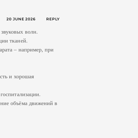
20 JUNE 2026
REPLY
 звуковых волн.
ции тканей.
арата – например, при
ость и хорошая
 госпитализации.
ение объёма движений в