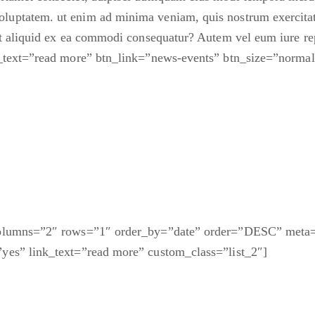
luptatem. ut enim ad minima veniam, quis nostrum exercita
ut aliquid ex ea commodi consequatur? Autem vel eum iure re
n_text=”read more” btn_link=”news-events” btn_size=”normal”
 columns=”2″ rows=”1″ order_by=”date” order=”DESC” meta
yes” link_text=”read more” custom_class=”list_2″]