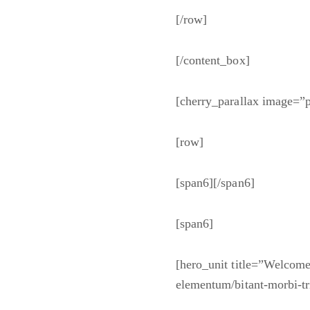
[/row]
[/content_box]
[cherry_parallax image=”p
[row]
[span6][/span6]
[span6]
[hero_unit title=”Welcome
elementum/bitant-morbi-tr