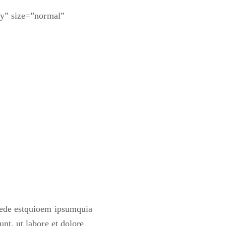
ry” size=”normal”
sede estquioem ipsumquia
nt, ut labore et dolore