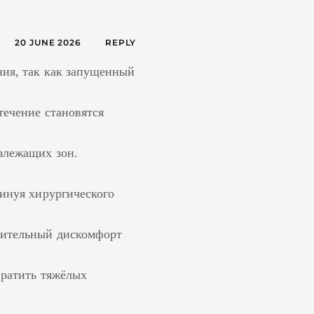
20 JUNE 2026
REPLY
ния, так как запущенный
течение становятся
злежащих зон.
минуя хирургического
чительный дискомфорт
вратить тяжёлых