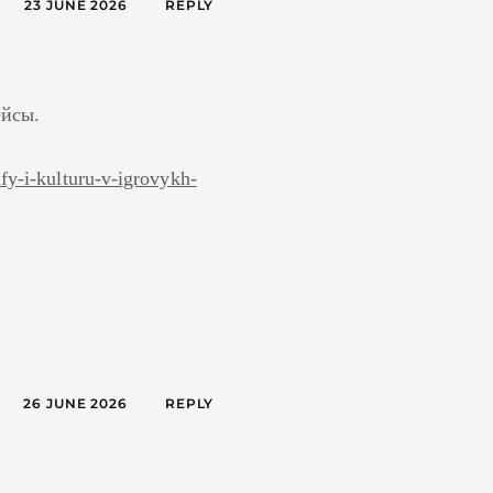
23 JUNE 2026
REPLY
ейсы.
ify-i-kulturu-v-igrovykh-
26 JUNE 2026
REPLY