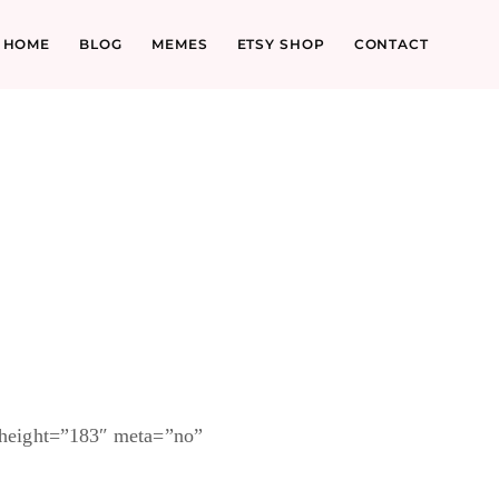
HOME
BLOG
MEMES
ETSY SHOP
CONTACT
_height=”183″ meta=”no”