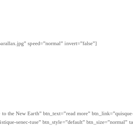
arallax.jpg” speed=”normal” invert=”false”]
 to the New Earth” btn_text=”read more” btn_link=”quisque-q
istique-senec-tuse” btn_style=”default” btn_size=”normal” ta