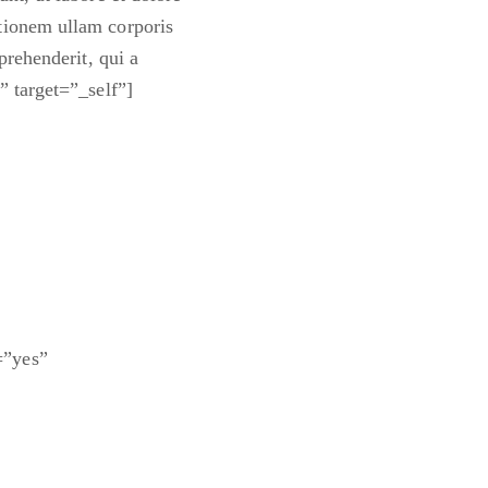
tionem ullam corporis
prehenderit, qui a
 target=”_self”]
=”yes”