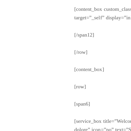
[content_box custom_class
target=”_self” display=”i
[/span12]
[/row]
[content_box]
[row]
[span6]
[service_box title=”Welc
dolore” icon=”no” text=”S