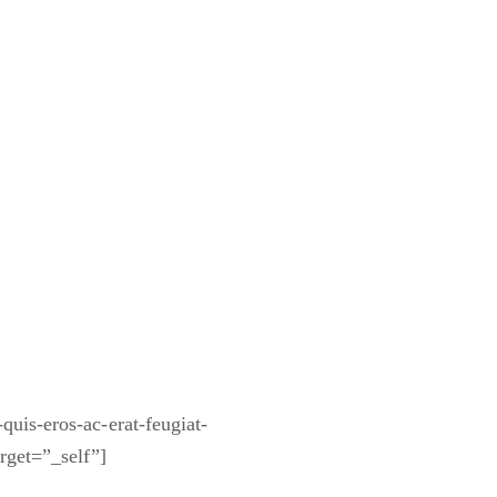
uis-eros-ac-erat-feugiat-
rget=”_self”]