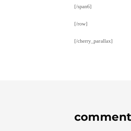
[/span6]
[/row]
[/cherry_parallax]
comment