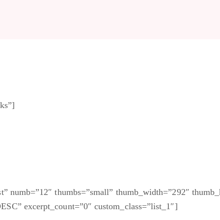
rks”]
post” numb=”12″ thumbs=”small” thumb_width=”292″ thumb
ESC” excerpt_count=”0″ custom_class=”list_1″]