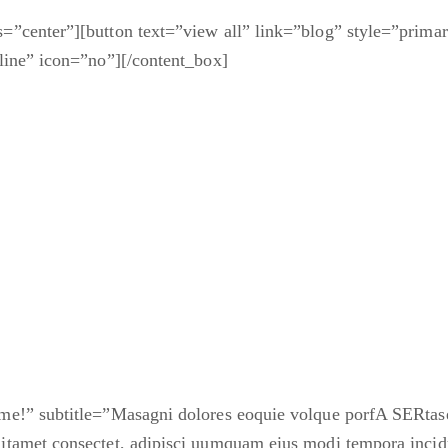
=”center”][button text=”view all” link=”blog” style=”prima
nline” icon=”no”][/content_box]
ome!” subtitle=”Masagni dolores eoquie volque porfA SERta
itamet consectet, adipisci uumquam eius modi tempora incidu