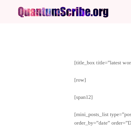
[title_box title=”latest wo
[row]
[span12]
[mini_posts_list type=”
order_by=”date” order=”D